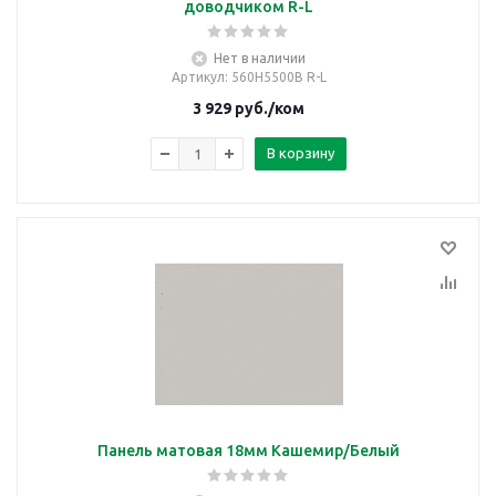
доводчиком R-L
Нет в наличии
Артикул
: 560Н5500B R-L
3 929
руб.
/ком
В корзину
Панель матовая 18мм Кашемир/Белый