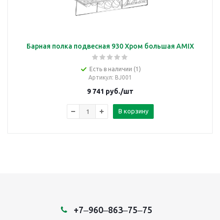
Барная полка подвесная 930 Хром большая AMIX
Есть в наличии (1)
Артикул
: BJ001
9 741
руб.
/шт
В корзину
+7‒960‒863‒75‒75