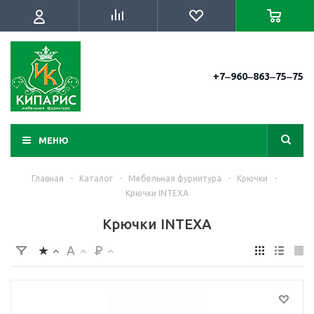
+7‒960‒863‒75‒75
МЕНЮ
Главная
-
Каталог
-
Мебельная фурнитура
-
Крючки
-
Крючки INTEXA
Крючки INTEXA