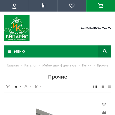
+7‒960‒863‒75‒75
МЕНЮ
Главная
-
Каталог
-
Мебельная фурнитура
-
Петли
-
Прочие
Прочие