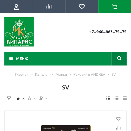
+7‒960‒863‒75‒75
МЕНЮ
Главная
-
Каталог
-
Мойки
-
Раковины ANDREA
-
SV
SV