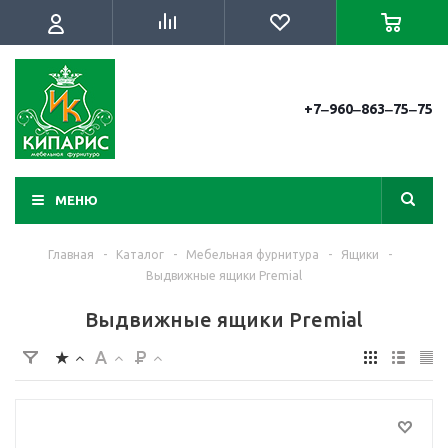
+7‒960‒863‒75‒75
МЕНЮ
Главная
-
Каталог
-
Мебельная фурнитура
-
Ящики
-
Выдвижные ящики Premial
Выдвижные ящики Premial