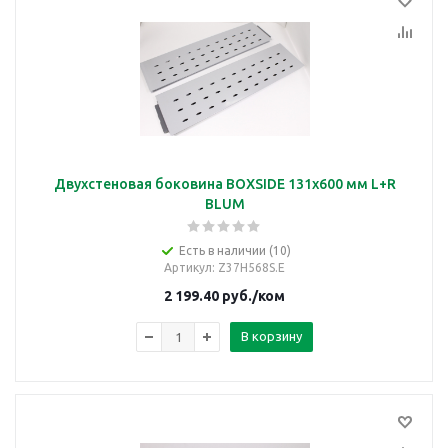
Двухстеновая боковина BOXSIDE 131x600 мм L+R
BLUM
Есть в наличии (10)
Артикул
: Z37H568S.E
2 199.40
руб.
/ком
В корзину