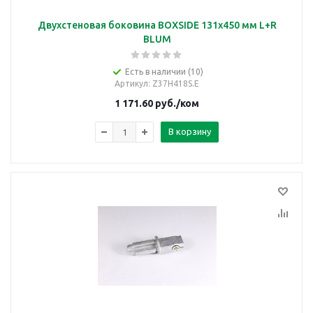
Двухстеновая боковина BOXSIDE 131x450 мм L+R
BLUM
Есть в наличии (10)
Артикул
: Z37H418S.E
1 171.60
руб.
/ком
В корзину