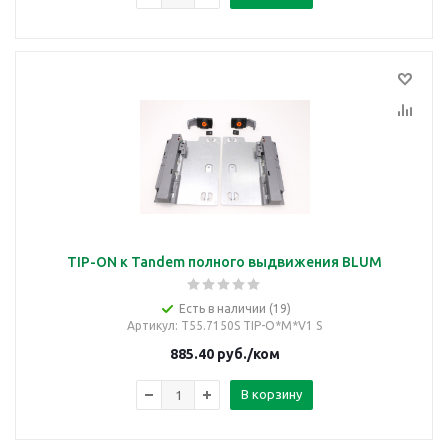
TIP-ON к Tandem полного выдвижения BLUM
Есть в наличии (19)
Артикул
: T55.7150S TIP-O*M*V1 S
885.40
руб.
/ком
В корзину