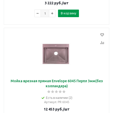
3 222
руб.
/шт
В корзину
Мойка врезная прямая Envelope 6045 Перпл 3мм(без
колландера)
Есть в наличии (2)
Артикул
: PR 6045
12 453
руб.
/шт