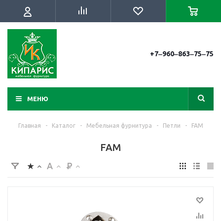
+7‒960‒863‒75‒75
МЕНЮ
Главная
-
Каталог
-
Мебельная фурнитура
-
Петли
-
FAM
FAM