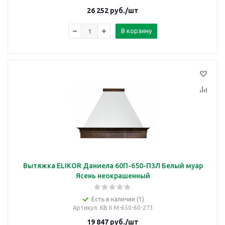
26 252
руб.
/шт
В корзину
Вытяжка ELIKOR Даниела 60П-650-П3Л Белый муар
Ясень неокрашенный
Есть в наличии (1)
Артикул
: КВ II М-650-60-273
19 847
руб.
/шт