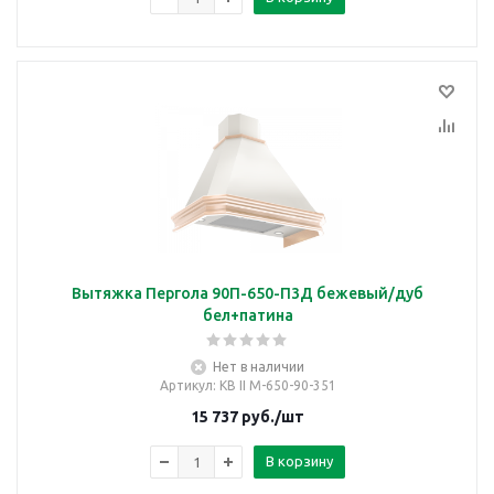
Вытяжка Пергола 90П-650-П3Д бежевый/дуб
бел+патина
Нет в наличии
Артикул
: КВ II М-650-90-351
15 737
руб.
/шт
В корзину