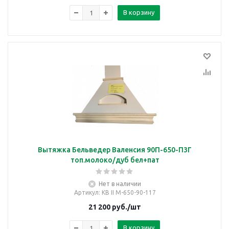
В корзину
Вытяжка Бельведер Валенсия 90П-650-П3Г
топ.молоко/дуб бел+пат
Нет в наличии
Артикул
: КВ II М-650-90-117
21 200
руб.
/шт
В корзину