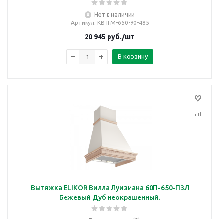
Нет в наличии
Артикул
: КВ II М-650-90-485
20 945
руб.
/шт
В корзину
Вытяжка ELIKOR Вилла Луизиана 60П-650-П3Л
Бежевый Дуб неокрашенный.