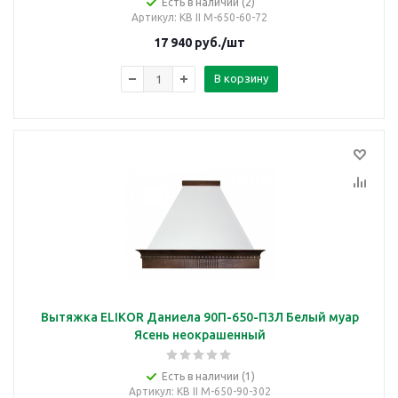
Есть в наличии (2)
Артикул
: КВ II М-650-60-72
17 940
руб.
/шт
В корзину
Вытяжка ELIKOR Даниела 90П-650-П3Л Белый муар
Ясень неокрашенный
Есть в наличии (1)
Артикул
: КВ II М-650-90-302