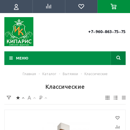
+7‒960‒863‒75‒75
МЕНЮ
Главная
-
Каталог
-
Вытяжки
-
Классические
Классические