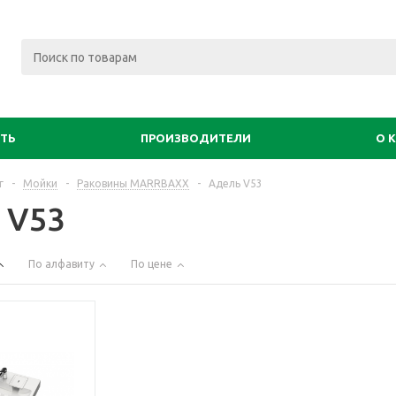
ИТЬ
ПРОИЗВОДИТЕЛИ
О 
г
-
Мойки
-
Раковины MARRBAXX
-
Адель V53
 V53
По алфавиту
По цене