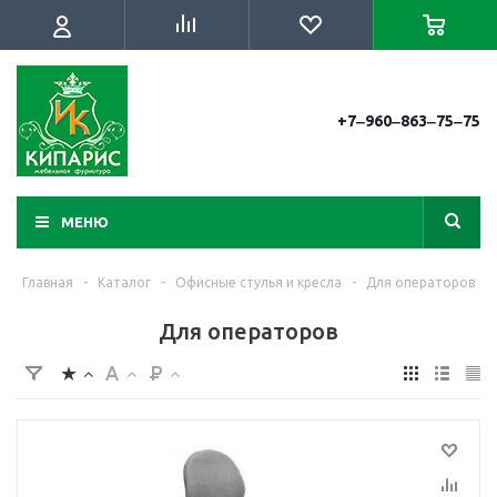
+7‒960‒863‒75‒75
МЕНЮ
Главная
-
Каталог
-
Офисные стулья и кресла
-
Для операторов
Для операторов