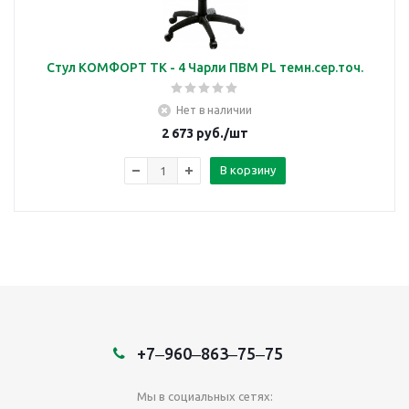
Стул КОМФОРТ ТК - 4 Чарли ПВМ PL темн.сер.точ.
Нет в наличии
2 673
руб.
/шт
В корзину
+7‒960‒863‒75‒75
Мы в социальных сетях: