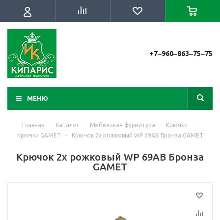
+7‒960‒863‒75‒75
МЕНЮ
Главная
-
Каталог
-
Мебельная фурнитура
-
Крючки
-
Крючки GAMET
-
Крючок 2х рожковый WP 69AB Бронза GAMET
Крючок 2х рожковый WP 69AB Бронза
GAMET