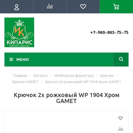
+7‒960‒863‒75‒75
МЕНЮ
Главная
-
Каталог
-
Мебельная фурнитура
-
Крючки
-
Крючки GAMET
-
Крючок 2х рожковый WP 1904 Хром GAMET
Крючок 2х рожковый WP 1904 Хром
GAMET