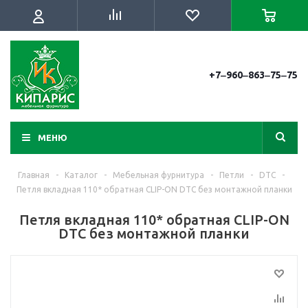
+7‒960‒863‒75‒75
МЕНЮ
Главная
-
Каталог
-
Мебельная фурнитура
-
Петли
-
DTC
-
Петля вкладная 110* обратная CLIP-ON DTC без монтажной планки
Петля вкладная 110* обратная CLIP-ON
DTC без монтажной планки