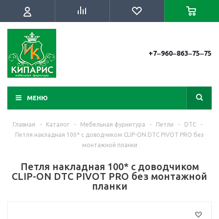
+7‒960‒863‒75‒75
МЕНЮ
Главная
-
Каталог
-
Мебельная фурнитура
-
Петли
-
DTC
-
Петля накладная 100* с доводчиком CLIP-ON DTC PIVOT PRO без
монтажной планки
Петля накладная 100* с доводчиком
CLIP-ON DTC PIVOT PRO без монтажной
планки