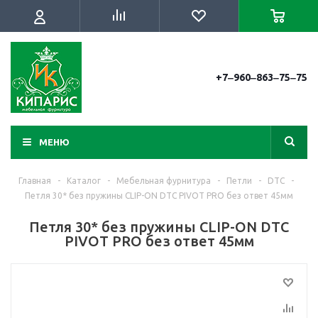
+7‒960‒863‒75‒75
МЕНЮ
Главная
-
Каталог
-
Мебельная фурнитура
-
Петли
-
DTC
-
Петля 30* без пружины CLIP-ON DTC PIVOT PRO без ответ 45мм
Петля 30* без пружины CLIP-ON DTC
PIVOT PRO без ответ 45мм