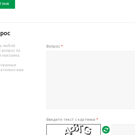
отзыв
рос
ь любой
Вопрос
*
 вопрос по
е магазина.
рованные
зательно вам
Введите текст с картинки
*