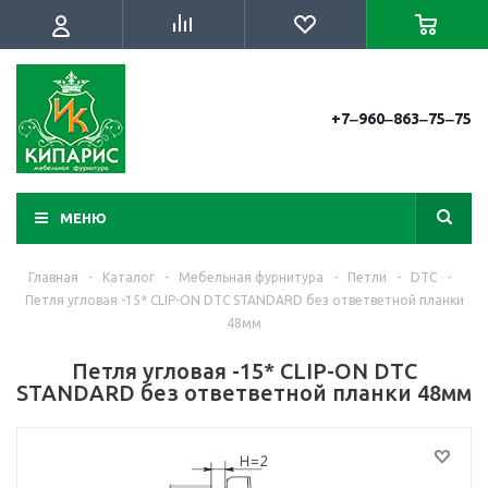
+7‒960‒863‒75‒75
МЕНЮ
Главная
-
Каталог
-
Мебельная фурнитура
-
Петли
-
DTC
-
Петля угловая -15* CLIP-ON DTC STANDARD без ответветной планки
48мм
Петля угловая -15* CLIP-ON DTC
STANDARD без ответветной планки 48мм