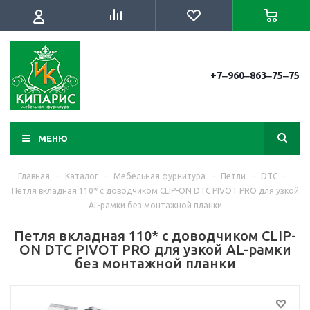
+7‒960‒863‒75‒75
МЕНЮ
Главная
-
Каталог
-
Мебельная фурнитура
-
Петли
-
DTC
-
Петля вкладная 110* с доводчиком CLIP-ON DTC PIVOT PRO для узкой
AL-рамки без монтажной планки
Петля вкладная 110* с доводчиком CLIP-
ON DTC PIVOT PRO для узкой AL-рамки
без монтажной планки