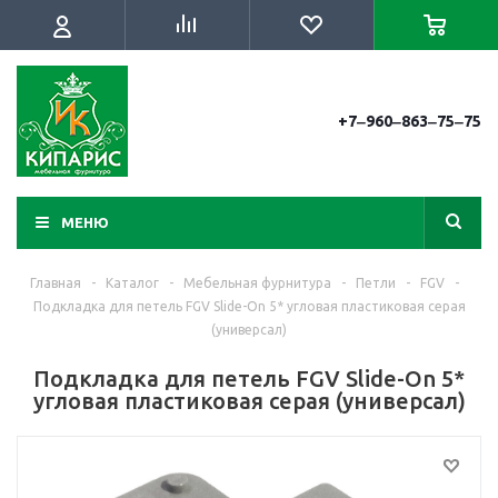
+7‒960‒863‒75‒75
МЕНЮ
Главная
-
Каталог
-
Мебельная фурнитура
-
Петли
-
FGV
-
Подкладка для петель FGV Slide-On 5* угловая пластиковая серая
(универсал)
Подкладка для петель FGV Slide-On 5*
угловая пластиковая серая (универсал)