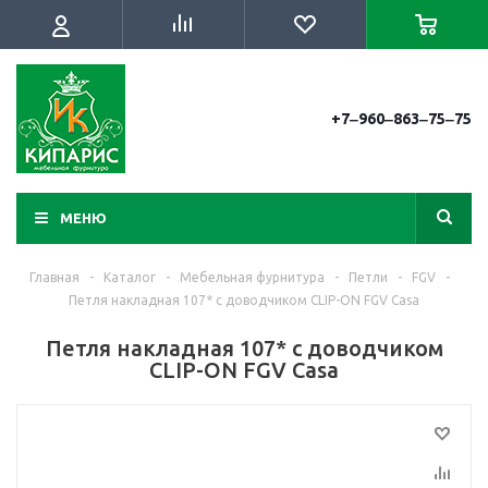
+7‒960‒863‒75‒75
МЕНЮ
Главная
-
Каталог
-
Мебельная фурнитура
-
Петли
-
FGV
-
Петля накладная 107* с доводчиком CLIP-ON FGV Casa
Петля накладная 107* с доводчиком
CLIP-ON FGV Casa