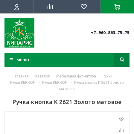
+7‒960‒863‒75‒75
МЕНЮ
Главная
-
Каталог
-
Мебельная фурнитура
-
Ручки
-
Ручки KERRON
-
Ручки KERRON
-
Ручка кнопка K 2621 Золото
матовое
Ручка кнопка K 2621 Золото матовое