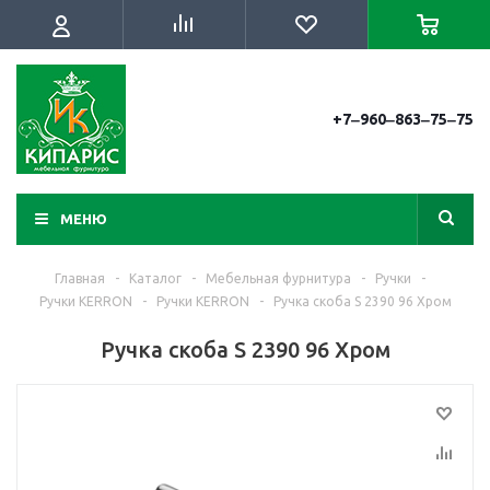
+7‒960‒863‒75‒75
МЕНЮ
Главная
-
Каталог
-
Мебельная фурнитура
-
Ручки
-
Ручки KERRON
-
Ручки KERRON
-
Ручка скоба S 2390 96 Хром
Ручка скоба S 2390 96 Хром