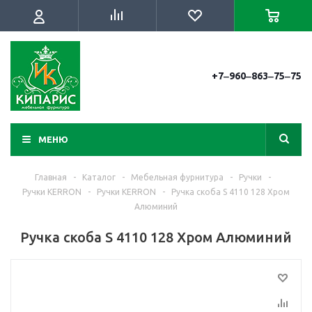
+7‒960‒863‒75‒75
МЕНЮ
Главная
-
Каталог
-
Мебельная фурнитура
-
Ручки
-
Ручки KERRON
-
Ручки KERRON
-
Ручка скоба S 4110 128 Хром
Алюминий
Ручка скоба S 4110 128 Хром Алюминий