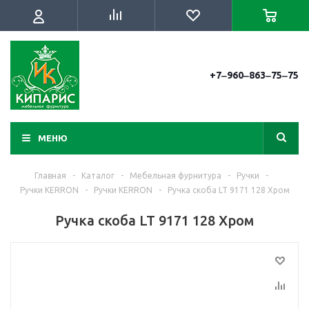
+7‒960‒863‒75‒75
МЕНЮ
Главная
-
Каталог
-
Мебельная фурнитура
-
Ручки
-
Ручки KERRON
-
Ручки KERRON
-
Ручка скоба LT 9171 128 Хром
Ручка скоба LT 9171 128 Хром