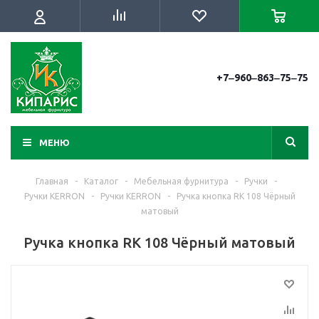
+7‒960‒863‒75‒75
МЕНЮ
Главная
-
Каталог
-
Мебельная фурнитура
-
Ручки
-
Ручки KERRON
-
Ручки KERRON
-
Ручка кнопка RK 108 Чёрный
матовый
Ручка кнопка RK 108 Чёрный матовый