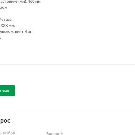
стояние (мм): 160 мм
Хром
Металл
хХХХ мм.
пежом: винт 4 шт
е:
отзыв
рос
ь любой
Вопрос
*