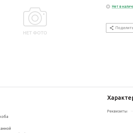
Нет в налич
Поделит
Характе
Реквизиты
скоба
ванной