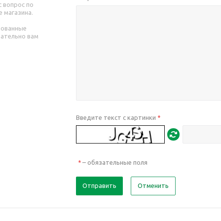
 вопрос по
е магазина.
рованные
зательно вам
Введите текст с картинки
*
– обязательные поля
*
Отправить
Отменить