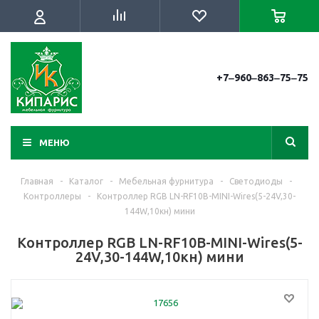
+7‒960‒863‒75‒75
МЕНЮ
Главная
-
Каталог
-
Мебельная фурнитура
-
Светодиоды
-
Контроллеры
-
Контроллер RGB LN-RF10B-MINI-Wires(5-24V,30-
144W,10кн) мини
Контроллер RGB LN-RF10B-MINI-Wires(5-
24V,30-144W,10кн) мини