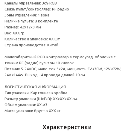
Каналы управления: 3ch-RGB
Связь пульт/контроллер: RF радио
Зоны управления: 1 зона
Наличие пульта: В комплекте
Размер: 42х12х3 мм
Вес: ХХХ гр
Количество в упаковке: ХХ шт
Страна производства: Китай
Малогабаритный RGB-контроллер в термоусад. оболочке с
тонким RF (радио) пультом 10 кнопок.
Питание 5-24VDC, макс. ток 3x2А, мощность 5V<30W, 12V<72W,
24V<144W. Выход - 4 провода длиной 10 см.
ЛОГИСТИЧЕСКАЯ ИНФОРМАЦИЯ
Тип упаковки: Картонная коробка
Размер упаковки (ШхГхВ): ХХхХХхХХ см.
Объём упаковки: ХХ м3
Масса упаковки брутто ХХХ кг
Характеристики