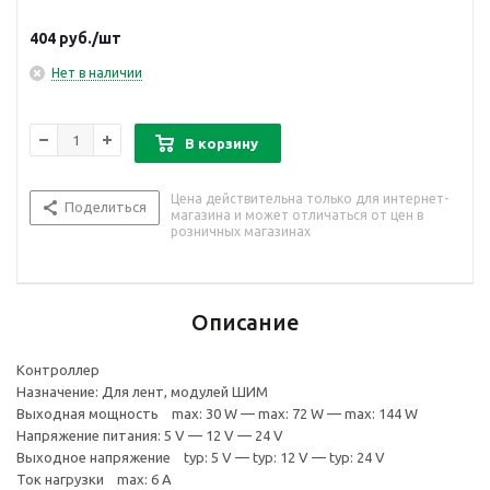
404
руб.
/шт
Нет в наличии
В корзину
Цена действительна только для интернет-
Поделиться
магазина и может отличаться от цен в
розничных магазинах
Описание
Контроллер
Назначение: Для лент, модулей ШИМ
Выходная мощность max: 30 W — max: 72 W — max: 144 W
Напряжение питания: 5 V — 12 V — 24 V
Выходное напряжение typ: 5 V — typ: 12 V — typ: 24 V
Ток нагрузки max: 6 A