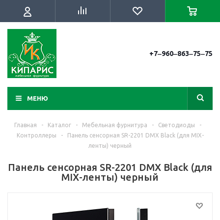
+7‒960‒863‒75‒75
МЕНЮ
Главная
-
Каталог
-
Мебельная фурнитура
-
Светодиоды
-
Контроллеры
-
Панель сенсорная SR-2201 DMX Black (для MIX-
ленты) черный
Панель сенсорная SR-2201 DMX Black (для
MIX-ленты) черный