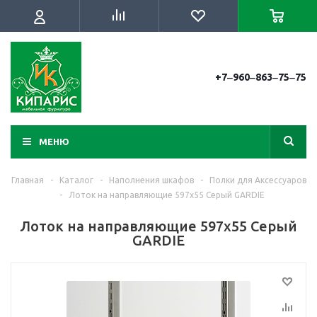
+7‒960‒863‒75‒75
МЕНЮ
Главная
-
Каталог
-
Наполнения шкафов
-
Полки для Аксессуаров
-
Лоток на направляющие 597х55 Серый GARDIE
Лоток на направляющие 597х55 Серый
GARDIE