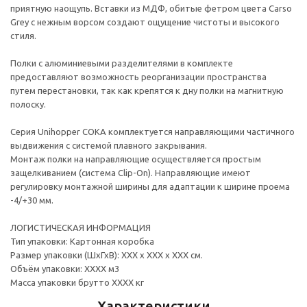
приятную наощупь. Вставки из МДФ, обитые фетром цвета Carso
Grey с нежным ворсом создают ощущение чистоты и высокого
стиля.
Полки с алюминиевыми разделителями в комплекте
предоставляют возможность реорганизации пространства
путем перестановки, так как крепятся к дну полки на магнитную
полоску.
Серия Unihopper COKA комплектуется направляющими частичного
выдвижения с системой плавного закрывания.
Монтаж полки на направляющие осуществляется простым
защелкиванием (система Clip-On). Направляющие имеют
регулировку монтажной ширины для адаптации к ширине проема
-4/+30 мм.
ЛОГИСТИЧЕСКАЯ ИНФОРМАЦИЯ
Тип упаковки: Картонная коробка
Размер упаковки (ШхГхВ): ХХХ х ХХХ х ХХХ см.
Объём упаковки: ХХХХ м3
Масса упаковки брутто ХХХХ кг
Характеристики