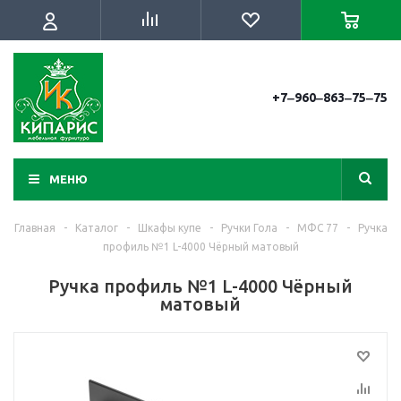
+7‒960‒863‒75‒75
МЕНЮ
Главная
-
Каталог
-
Шкафы купе
-
Ручки Гола
-
МФС 77
-
Ручка
профиль №1 L-4000 Чёрный матовый
Ручка профиль №1 L-4000 Чёрный
матовый