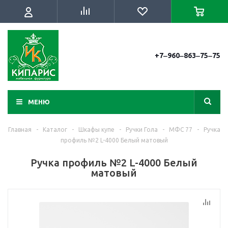
+7‒960‒863‒75‒75
МЕНЮ
Главная
-
Каталог
-
Шкафы купе
-
Ручки Гола
-
МФС 77
-
Ручка
профиль №2 L-4000 Белый матовый
Ручка профиль №2 L-4000 Белый
матовый