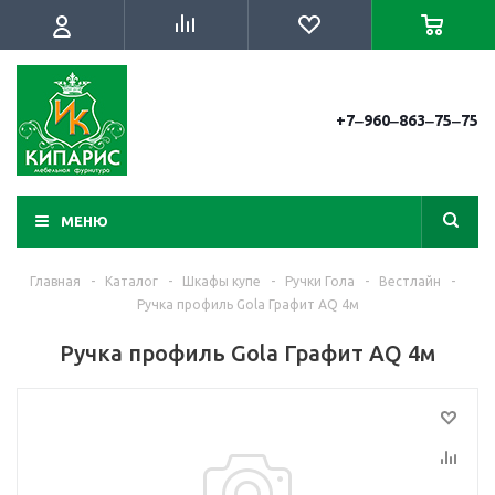
+7‒960‒863‒75‒75
МЕНЮ
Главная
-
Каталог
-
Шкафы купе
-
Ручки Гола
-
Вестлайн
-
Ручка профиль Gola Графит AQ 4м
Ручка профиль Gola Графит AQ 4м