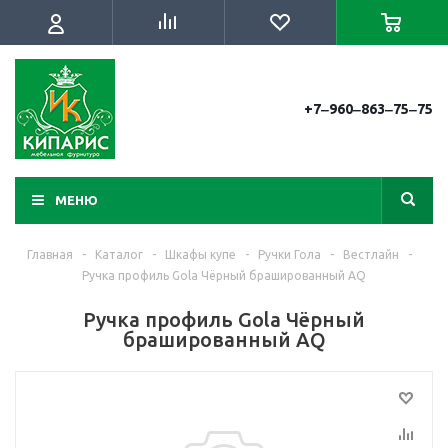
+7‒960‒863‒75‒75
МЕНЮ
Главная
-
Каталог
-
Шкафы купе
-
Ручки Гола
-
Вестлайн
-
Ручка профиль Gola Чёрный брашированный AQ
Ручка профиль Gola Чёрный
брашированный AQ