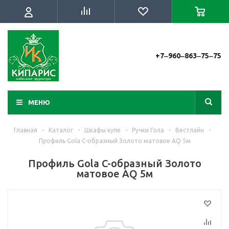
+7‒960‒863‒75‒75
МЕНЮ
Главная
-
Каталог
-
Шкафы купе
-
Ручки Гола
-
Вестлайн
-
Профиль Gola C-образный Золото матовое AQ 5м
Профиль Gola C-образный Золото
матовое AQ 5м