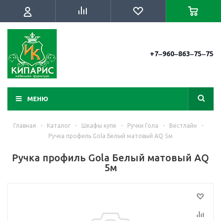
+7‒960‒863‒75‒75
МЕНЮ
Главная
-
Каталог
-
Шкафы купе
-
Ручки Гола
-
Вестлайн
-
Ручка профиль Gola Белый матовый AQ 5м
Ручка профиль Gola Белый матовый AQ
5м